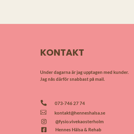
KONTAKT
Under dagarna är jag upptagen med kunder.
Jag nås därför snabbast på mail.

073-746 27 74

kontakt@henneshalsa.se

@fysio.vivekaosterholm

Hennes Hälsa & Rehab